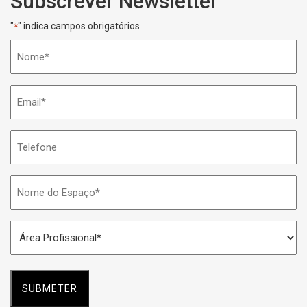
Subscrever Newsletter
"
" indica campos obrigatórios
*
Nome
*
Email
*
Telefone
Nome
do
Espaço
Área
*
Profissional
*