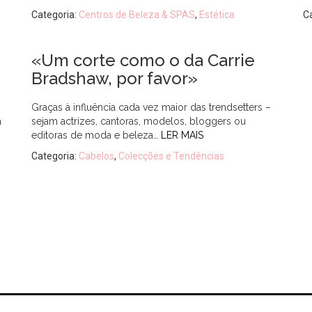
Categoria:
Centros de Beleza & SPAS
,
Estética
C
«Um corte como o da Carrie
Bradshaw, por favor»
Graças à influência cada vez maior das trendsetters –
a
sejam actrizes, cantoras, modelos, bloggers ou
editoras de moda e beleza…
LER MAIS
Categoria:
Cabelos
,
Colecções e Tendências