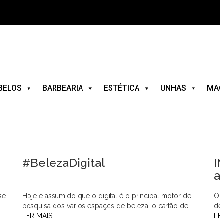
BELOS
BARBEARIA
ESTÉTICA
UNHAS
MA
#BelezaDigital
I
a
se
Hoje é assumido que o digital é o principal motor de
O
pesquisa dos vários espaços de beleza, o cartão de…
d
LER MAIS
L