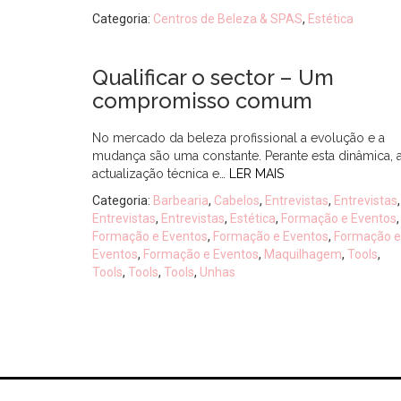
Categoria:
Centros de Beleza & SPAS
,
Estética
Qualificar o sector – Um
compromisso comum
No mercado da beleza profissional a evolução e a
mudança são uma constante. Perante esta dinâmica, 
actualização técnica e…
LER MAIS
Categoria:
Barbearia
,
Cabelos
,
Entrevistas
,
Entrevistas
,
Entrevistas
,
Entrevistas
,
Estética
,
Formação e Eventos
,
Formação e Eventos
,
Formação e Eventos
,
Formação e
Eventos
,
Formação e Eventos
,
Maquilhagem
,
Tools
,
Tools
,
Tools
,
Tools
,
Unhas