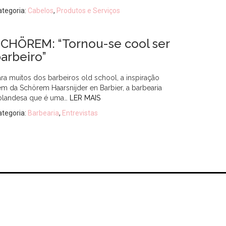
ategoria:
Cabelos
,
Produtos e Serviços
CHÖREM: “Tornou-se cool ser
arbeiro”
ara muitos dos barbeiros old school, a inspiração
em da Schörem Haarsnijder en Barbier, a barbearia
olandesa que é uma…
LER MAIS
ategoria:
Barbearia
,
Entrevistas