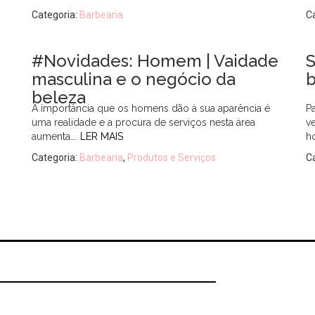
Categoria:
Barbearia
C
#Novidades: Homem | Vaidade
S
masculina e o negócio da
b
beleza
A importância que os homens dão à sua aparência é
P
uma realidade e a procura de serviços nesta área
v
aumenta….
LER MAIS
h
Categoria:
Barbearia
,
Produtos e Serviços
C