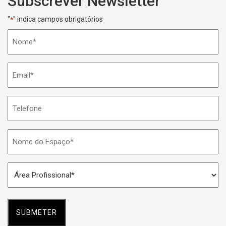
Subscrever Newsletter
"
" indica campos obrigatórios
*
Nome
*
Email
*
Telefone
Nome
do
Espaço
Área
*
Profissional
*