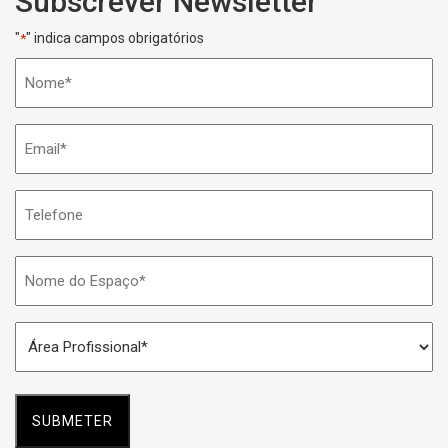
Subscrever Newsletter
"
" indica campos obrigatórios
*
Nome
*
Email
*
Telefone
Nome
do
Espaço
Área
*
Profissional
*