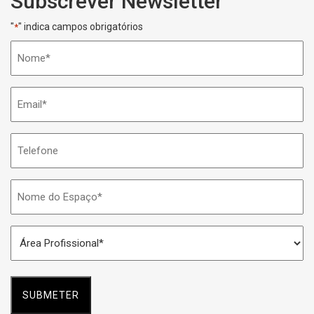
Subscrever Newsletter
"
" indica campos obrigatórios
*
Nome
*
Email
*
Telefone
Nome
do
Espaço
Área
*
Profissional
*