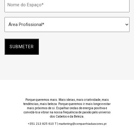
Nome
do
Espaço
Área
*
Profissional
*
Porque queremos mais. Mais ideias, mais criatividade, mais
tendências, mais beleza. Porque queremos ir mais longe e estar
mais próximos de si. Espalhar ondas de energia positiva e
convidá-lo a vibrar na nossa frequência de paixão pelo universo
dos Cabelos e da Beleza.
+351 213 825 610
T
|
marketing@companhiadascores.pt