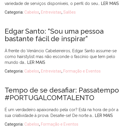
variedade de serviços disponíveis, o perfil do seu…
LER MAIS
Categoria:
Cabelos
,
Entrevistas
,
Salões
Edgar Santo: “Sou uma pessoa
bastante fácil de inspirar”
À frente do Venâncio Cabeleireiros, Edgar Santo assume-se
como hairstylist mas não esconde o fascínio que tem pelo
mundo da…
LER MAIS
Categoria:
Cabelos
,
Entrevistas
,
Formação e Eventos
Tempo de se desafiar: Passatempo
#PORTUGALCOMTALENTO
É um verdadeiro apaixonado pela cor? Está na hora de pôr a
sua criatividade à prova. Desafie-se! De norte a…
LER MAIS
Categoria:
Cabelos
,
Formação e Eventos