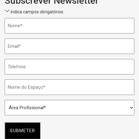
Subscrever Newsletter
"
" indica campos obrigatórios
*
Nome
*
Email
*
Telefone
Nome
do
Espaço
Área
*
Profissional
*