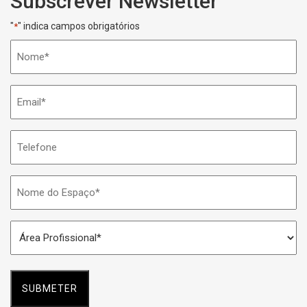
Subscrever Newsletter
"
" indica campos obrigatórios
*
Nome
*
Email
*
Telefone
Nome
do
Espaço
Área
*
Profissional
*