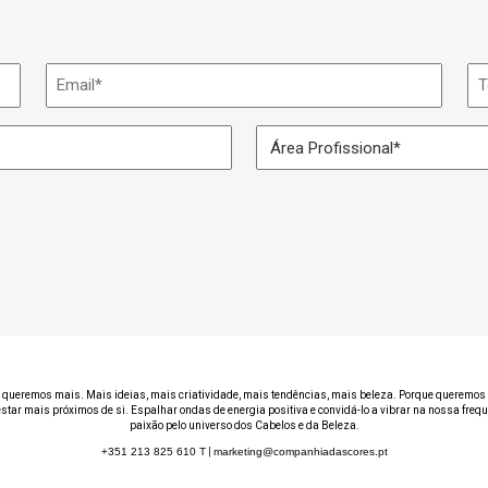
Email
Te
*
Área
Profissional
*
 queremos mais. Mais ideias, mais criatividade, mais tendências, mais beleza. Porque queremos 
estar mais próximos de si. Espalhar ondas de energia positiva e convidá-lo a vibrar na nossa freq
paixão pelo universo dos Cabelos e da Beleza.
+351 213 825 610
T
|
marketing@companhiadascores.pt