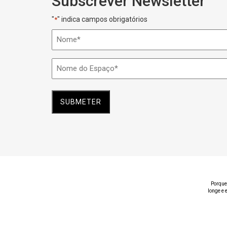
Subscrever Newsletter
"
" indica campos obrigatórios
*
Nome
*
Nome
do
Espaço
*
Porque
longe e 