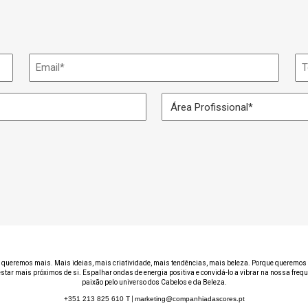
Email
Te
*
Área
Profissional
*
 queremos mais. Mais ideias, mais criatividade, mais tendências, mais beleza. Porque queremos 
estar mais próximos de si. Espalhar ondas de energia positiva e convidá-lo a vibrar na nossa freq
paixão pelo universo dos Cabelos e da Beleza.
+351 213 825 610
T
|
marketing@companhiadascores.pt