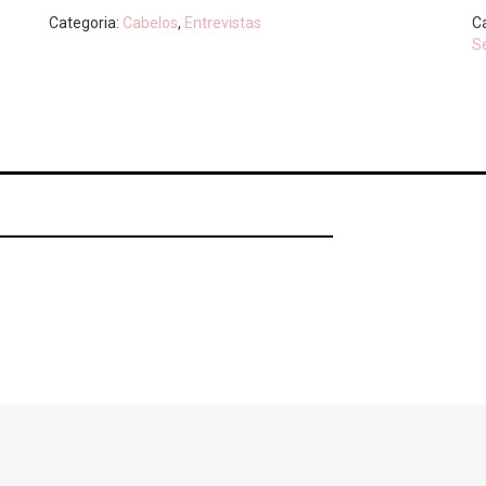
Categoria:
Cabelos
,
Entrevistas
C
S