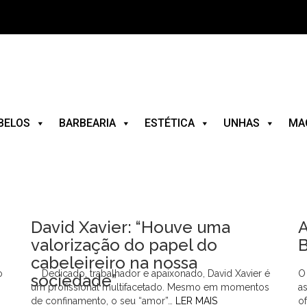
BELOS
BARBEARIA
ESTÉTICA
UNHAS
MA
David Xavier: “Houve uma
A
valorização do papel do
cabeleireiro na nossa
o
Dedicado, trabalhador e apaixonado, David Xavier é
O
sociedade”
um profissional multifacetado. Mesmo em momentos
a
de confinamento, o seu “amor”…
LER MAIS
o