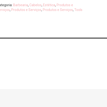
ategoria:
Barbearia
,
Cabelos
,
Estética
,
Produtos e
erviços
,
Produtos e Serviços
,
Produtos e Serviços
,
Tools