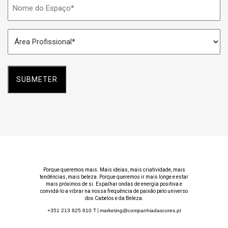
Nome
do
Espaço
Área
*
Profissional
*
Porque queremos mais. Mais ideias, mais criatividade, mais
tendências, mais beleza. Porque queremos ir mais longe e estar
mais próximos de si. Espalhar ondas de energia positiva e
convidá-lo a vibrar na nossa frequência de paixão pelo universo
dos Cabelos e da Beleza.
+351 213 825 610
T
|
marketing@companhiadascores.pt