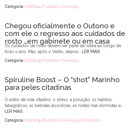
Categoria:
Estética
,
Produtos e Serviços
Chegou oficialmente o Outono e
com ele o regresso aos cuidados de
rosto …em gabinete ou em casa
Os cuidados de rosto devem ser parte da rotina ao longo de
todo o ano. Mas, após o Verão, depois…
LER MAIS
Categoria:
Estética
,
Produtos e Serviços
Spiruline Boost – O “shot” Marinho
para peles citadinas
O estilo de vida citadino, o stress, a poluição, os hábitos
tabagísticos, as bebidas alcoólicas, as noites mal dormidas e…
LER MAIS
Categoria:
Estética
,
Produtos e Serviços
,
Protocolos