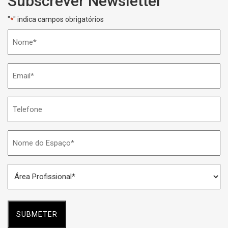
Subscrever Newsletter
"
" indica campos obrigatórios
*
Nome
*
Email
*
Telefone
Nome
do
Espaço
Área
*
Profissional
*