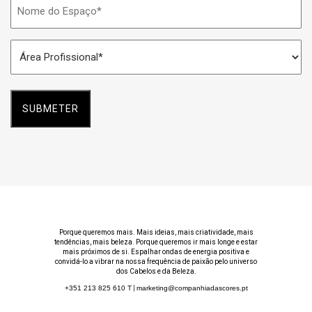
Nome
do
Espaço
Área
*
Profissional
*
Porque queremos mais. Mais ideias, mais criatividade, mais
tendências, mais beleza. Porque queremos ir mais longe e estar
mais próximos de si. Espalhar ondas de energia positiva e
convidá-lo a vibrar na nossa frequência de paixão pelo universo
dos Cabelos e da Beleza.
+351 213 825 610
T
|
marketing@companhiadascores.pt