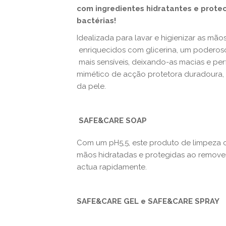
com ingredientes hidratantes e protec
bactérias!
Idealizada para lavar e higienizar as m
enriquecidos com glicerina, um poderoso
mais sensíveis, deixando-as macias e pe
mimético de acção protetora duradoura, 
da pele.
SAFE&CARE SOAP
Com um pH5,5, este produto de limpeza c
mãos hidratadas e protegidas ao remove
actua rapidamente.
SAFE&CARE GEL e SAFE&CARE SPRAY