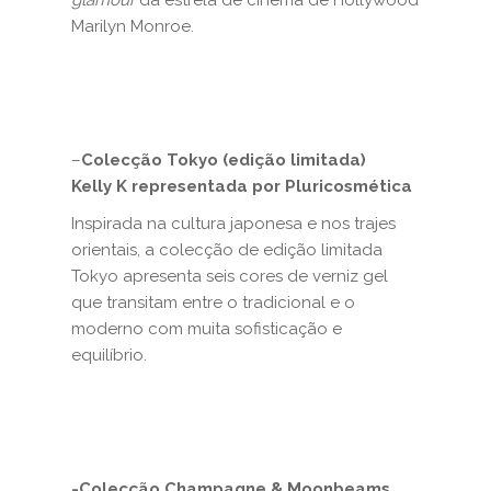
glamour
da estrela de cinema de Hollywood
Marilyn Monroe.
–
Colecção Tokyo (edição limitada)
Kelly K representada por Pluricosmética
Inspirada na cultura japonesa e nos trajes
orientais, a colecção de edição limitada
Tokyo apresenta seis cores de verniz gel
que transitam entre o tradicional e o
moderno com muita sofisticação e
equilíbrio.
-Colecção
Champagne & Moonbeams