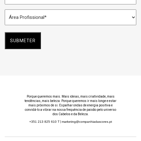
Espaço
Área
*
Profissional
*
Porque queremos mais. Mais ideias, mais criatividade, mais
tendências, mais beleza. Porque queremos ir mais longe e estar
mais próximos de si. Espalhar ondas de energia positiva e
convidá-lo a vibrar na nossa frequência de paixão pelo universo
dos Cabelos e da Beleza.
+351 213 825 610
T
|
marketing@companhiadascores.pt