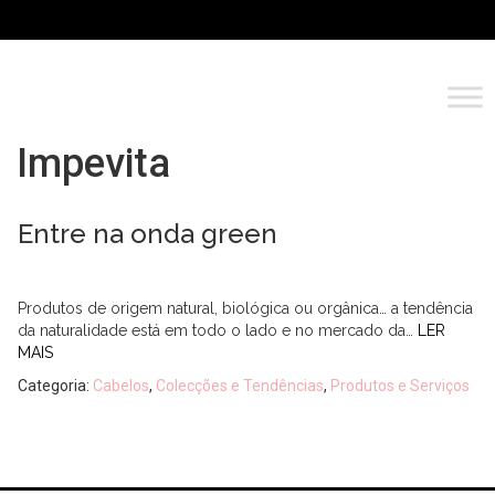
Impevita
Entre na onda green
Produtos de origem natural, biológica ou orgânica… a tendência
da naturalidade está em todo o lado e no mercado da…
LER
MAIS
Categoria:
Cabelos
,
Colecções e Tendências
,
Produtos e Serviços