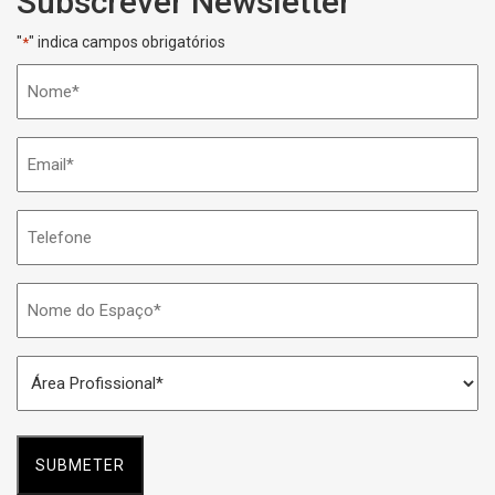
Subscrever Newsletter
"
" indica campos obrigatórios
*
Nome
*
Email
*
Telefone
Nome
do
Espaço
Área
*
Profissional
*