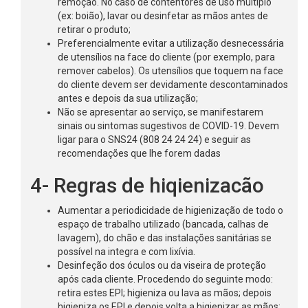
remoção. No caso de contentores de uso múltiplo
(ex: boião), lavar ou desinfetar as mãos antes de
retirar o produto;
Preferencialmente evitar a utilização desnecessária
de utensílios na face do cliente (por exemplo, para
remover cabelos). Os utensílios que toquem na face
do cliente devem ser devidamente descontaminados
antes e depois da sua utilização;
Não se apresentar ao serviço, se manifestarem
sinais ou sintomas sugestivos de COVID-19. Devem
ligar para o SNS24 (808 24 24 24) e seguir as
recomendações que lhe forem dadas
4- Regras de hiqienizacão
Aumentar a periodicidade de higienização de todo o
espaço de trabalho utilizado (bancada, calhas de
lavagem), do chão e das instalações sanitárias se
possível na integra e com lixívia.
Desinfeção dos óculos ou da viseira de proteção
após cada cliente. Procedendo do seguinte modo:
retira estes EPI; higieniza ou lava as mãos; depois
higieniza os EPI e depois volta a higienizar as mãos;