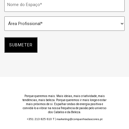
Nome
do
Espaço
Área
*
Profissional
*
Porque queremos mais. Mais ideias, mais criatividade, mais
tendências, mais beleza. Porque queremos ir mais longe e estar
mais próximos de si. Espalhar ondas de energia positiva e
convidá-lo a vibrar na nossa frequência de paixão pelo universo
dos Cabelos e da Beleza.
+351 213 825 610
T
|
marketing@companhiadascores.pt