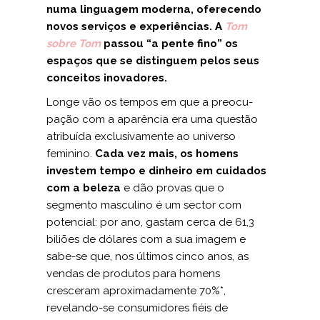
numa linguagem moderna, oferecendo
novos serviços e experiências. A
Tom
sobre Tom
passou “a pente fino” os
espaços que se distinguem pelos seus
conceitos inovadores.
Longe vão os tempos em que a preocu­
pação com a aparência era uma questão
atribuída exclusivamente ao universo
feminino.
Cada vez mais, os homens
inves­tem tempo e dinheiro em cuidados
com a beleza
e dão provas que o
segmento masculino é um sector com
potencial: por ano, gastam cerca de 61,3
biliões de dóla­res com a sua imagem e
sabe-se que, nos últimos cinco anos, as
vendas de produ­tos para homens
cresceram aproximada­mente 70%*,
revelando-se consumidores fiéis de