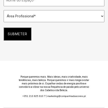
do
Espaço
Área
*
Profissional
*
Porque queremos mais. Mais ideias, mais criatividade, mais
tendências, mais beleza. Porque queremos ir mais longe e estar
mais próximos de si. Espalhar ondas de energia positiva e
convidá-lo a vibrar na nossa frequência de paixão pelo universo
dos Cabelos e da Beleza.
+351 213 825 610
T
|
marketing@companhiadascores.pt