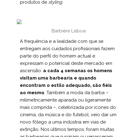
produtos de
styling
.
Barbière Lisboa
A frequência e a lealdade com que se
entregam aos cui­dados profissionais fazem
parte do perfil do homem actual e
expressam o poten­cial deste mercado em
ascensão:
a cada 4 semanas os homens
visitam uma barbearia e quando
encontram o estilo adequado, são fiéis
ao mesmo
. Também a moda da barba –
milimetricamente aparada ou ligeramente
mais comprida –, celebrizada por ícones do
cinema, da música e do futebol, veio dar um
novo fôlego a uma indústria em vias de
extinção. Nos últimos tempos, foram muitas
as barbearias que surgiram ou renasceram