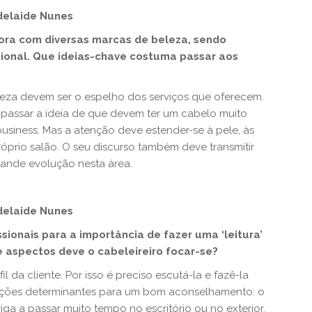
delaide Nunes
ora com diversas marcas de beleza, sendo
sional. Que ideias-chave costuma passar aos
eleza devem ser o espelho dos serviços que oferecem.
o passar a ideia de que devem ter um cabelo muito
usiness. Mas a atenção deve estender-se à pele, às
óprio salão. O seu discurso também deve transmitir
rande evolução nesta área.
delaide Nunes
sionais para a importância de fazer uma ‘leitura’
e aspectos deve o cabeleireiro focar-se?
l da cliente. Por isso é preciso escutá-la e fazê-la
rmações determinantes para um bom aconselhamento: o
riga a passar muito tempo no escritório ou no exterior,