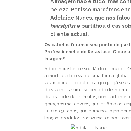
A imagem não é tudo, mas cont
beleza. Por isso marcámos en
Adelaide Nunes, que nos falo
hairstylist
e partilhou dicas so
cliente actual.
Os cabelos foram o seu ponto de part
Professionnel e de Kérastase. O que a
imagem?
Adoro Kérastase e sou fã do conceito L’O
a moda e a beleza de uma forma global.
vez maior e, de facto, é algo que já se es
de vivermos numa sociedade de informa
diversidade de estímulos, nomeadamente 
gerações mais jovens, que estão a antec
40 e os 50 anos, que começou a preocupa
lançam produtos transversais e acessíveis