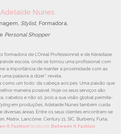
é
Adelaide Nunes
Imagem,
Stylist
, Formadora,
e
Personal Shopper
oi formadora de L’Oréal Professionnel e de Kérastase.
 grande escola, onde se tornou uma profissional com
-me a importância de manter a proximidade com as
ma palavra a dizer”, revela.
a como um todo: da cabeça aos pés. Uma paixão que
melhor maneira possível. Hoje os seus serviços são
 cabelos e não só, pois a sua visão global permite-
tyling
em produções, Adelaide Nunes também cuida
e diversas áreas. Entre os seus clientes encontram-se
, Matrix, Lancôme, Century 21, SIC, Burberry, Furla,
n It Fashion
Facebook
Between It Fashion