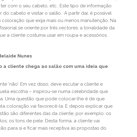
ter com o seu cabelo, etc.. Este tipo de informação
r do cabelo e visitar o salão. A partir daí, é possível
 coloração que exija mais ou menos manutenção. Na
ional se oriente por três vectores: a tonalidade da
que a cliente costuma usar em roupa e acessórios.
delaide Nunes
do a cliente chega ao salão com uma ideia que
te ‘não’. Em vez disso, deve escutar a cliente e
ela escolha – inspirou-se numa celebridade que
eia. Uma questão que pode colocar-lhe é de que
a coloração vai favorecê-la. E depois explicar que
stão são diferentes das da cliente, por exemplo: os
s, os tons de pele. Desta forma, a cliente vai
o para si e ficar mais receptiva às propostas do