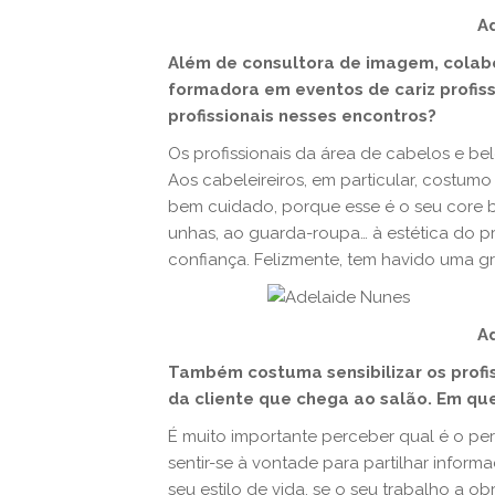
A
Além de consultora de imagem, colab
formadora em eventos de cariz profis
profissionais nesses encontros?
Os profissionais da área de cabelos e b
Aos cabeleireiros, em particular, costum
bem cuidado, porque esse é o seu core b
unhas, ao guarda-roupa… à estética do pr
confiança. Felizmente, tem havido uma g
A
Também costuma sensibilizar os profis
da cliente que chega ao salão. Em qu
É muito importante perceber qual é o perfi
sentir-se à vontade para partilhar info
seu estilo de vida, se o seu trabalho a ob