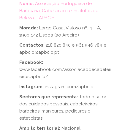
Nome:
Associação Portuguesa de
Barbearia, Cabeleireiro e Institutos de
Beleza – APBCIB
Morada:
Largo Casal Vistoso nº. 4 – A,
1900-142 Lisboa (ao Areeiro)
Contactos:
218 820 840 e 961 946 789 e
apbcib@apbcib.pt
Facebook:
www.facebook.com/associacaodecabeleir
eiros.apbcib/
Instagram:
instagram.com/apbcib
Sectores que representa:
Todo o setor
dos cuidados pessoais: cabeleireiros,
barbeiros, manicures, pedicures e
esteticistas
Âmbito territorial:
Nacional