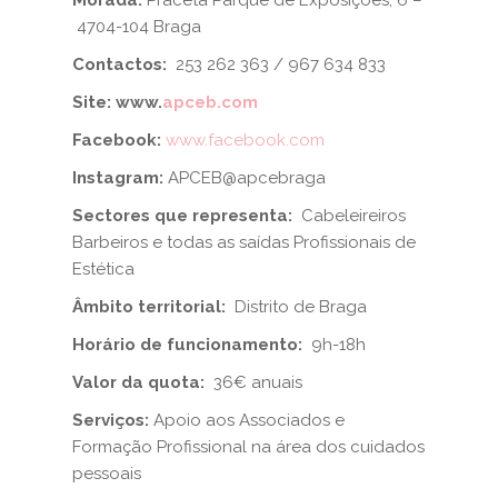
Morada:
Praceta Parque de Exposições, 6 –
4704-104 Braga
Contactos:
253 262 363 / 967 634 833
Site: www.
apceb.com
Facebook:
www.facebook.com
Instagram:
APCEB@apcebraga
Sectores que representa:
Cabeleireiros
Barbeiros e todas as saídas Profissionais de
Estética
Âmbito territorial:
Distrito de Braga
Horário de funcionamento:
9h-18h
Valor da quota:
36€ anuais
Serviços:
Apoio aos Associados e
Formação Profissional na área dos cuidados
pessoais