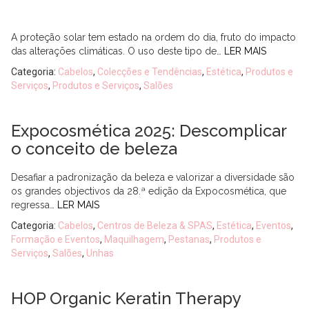
A proteção solar tem estado na ordem do dia, fruto do impacto
das alterações climáticas. O uso deste tipo de…
LER MAIS
Categoria:
Cabelos
,
Colecções e Tendências
,
Estética
,
Produtos e
Serviços
,
Produtos e Serviços
,
Salões
Expocosmética 2025: Descomplicar
o conceito de beleza
Desafiar a padronização da beleza e valorizar a diversidade são
os grandes objectivos da 28.ª edição da Expocosmética, que
regressa…
LER MAIS
Categoria:
Cabelos
,
Centros de Beleza & SPAS
,
Estética
,
Eventos
,
Formação e Eventos
,
Maquilhagem
,
Pestanas
,
Produtos e
Serviços
,
Salões
,
Unhas
HOP Organic Keratin Therapy