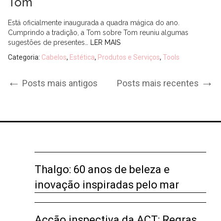
Tom
Está oficialmente inaugurada a quadra mágica do ano.
Cumprindo a tradição, a Tom sobre Tom reuniu algumas
sugestões de presentes…
LER MAIS
Categoria:
Cabelos
,
Estética
,
Produtos e Serviços
,
Tools
Post
←
→
Posts mais antigos
Posts mais recentes
navigation
Thalgo: 60 anos de beleza e
inovação inspiradas pelo mar
Acção inspectiva da ACT: Regras