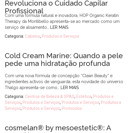
Revoluciona o Cuidado Capilar
Profissional
Com uma fórmula natural e inovadora, HOP Organic Keratin
Therapy da Montibello apresenta-se ao mercado como um
serviço de alisamento…
LER MAIS
Categoria:
Cabelos
,
Produtos e Serviços
Cold Cream Marine: Quando a pele
pede uma hidratação profunda
Com uma nova fórmula de concepção “Clean Beauty” e
ingredientes activos de vanguarda, esta novidade do universo
Thalgo apresenta-se como…
LER MAIS
Categoria:
Centros de Beleza & SPAS
,
Estética
,
Produtos e
Serviços
,
Produtos e Serviços
,
Produtos e Serviços
,
Produtos e
Serviços
,
Produtos e Serviços
,
Protocolos
cosmelan® by mesoestetic®: A