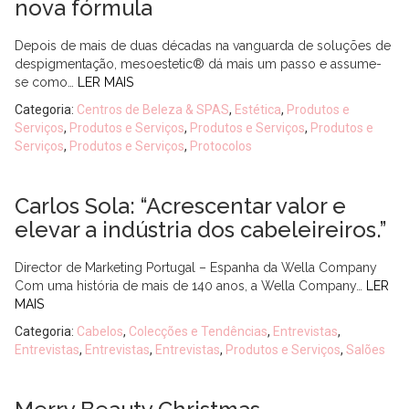
nova fórmula
Depois de mais de duas décadas na vanguarda de soluções de
despigmentação, mesoestetic® dá mais um passo e assume-
se como…
LER MAIS
Categoria:
Centros de Beleza & SPAS
,
Estética
,
Produtos e
Serviços
,
Produtos e Serviços
,
Produtos e Serviços
,
Produtos e
Serviços
,
Produtos e Serviços
,
Protocolos
Carlos Sola: “Acrescentar valor e
elevar a indústria dos cabeleireiros.”
Director de Marketing Portugal – Espanha da Wella Company
Com uma história de mais de 140 anos, a Wella Company…
LER
MAIS
Categoria:
Cabelos
,
Colecções e Tendências
,
Entrevistas
,
Entrevistas
,
Entrevistas
,
Entrevistas
,
Produtos e Serviços
,
Salões