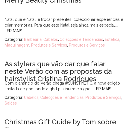
Merry Beauty Christmas
Natal que é Natal, é trocar presentes, coleccionar experiências e
criar memórias. Para que este Natal seja ainda mais especial,…
LER MAIS
Categoria:
Barbearia
,
Cabelos
,
Colecções e Tendências
,
Estética
,
Maquilhagem
,
Produtos e Serviços
,
Produtos e Serviços
As stylers que vão dar que falar
neste Verão com as propostas da
hairstylist Cristina Rodrigues
Com o anúncio do Verão chega #SUNSTHETIC, a nova edição
limitada de ghd, onde a ghd platinum+ e a ghd…
LER MAIS
Categoria:
Cabelos
,
Colecções e Tendências
,
Produtos e Serviços
,
Salões
Christmas Gift Guide by Tom sobre