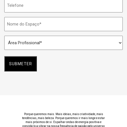
Telefone
Nome
do
Espaço
Área
*
Profissional
*
Porque queremos mais. Mais ideias, mais criatividade, mais
tendências, mais beleza. Porque queremos ir mais longe e estar
mais próximos de si. Espalhar ondas de energia positiva e
convidá-lo a vibrar na nossa frequência de paixão pelo universo